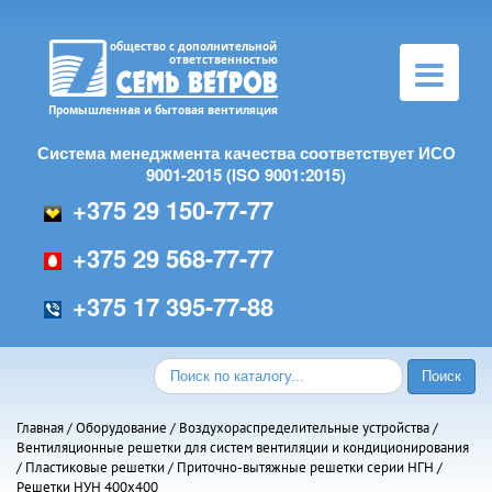
Toggle
navigation
Система менеджмента качества соответствует ИСО
9001-2015 (ISO 9001:2015)
+375 29 150-77-77
+375 29 568-77-77
+375 17 395-77-88
Главная
/
Оборудование
/
Воздухораспределительные устройства
/
Вентиляционные решетки для систем вентиляции и кондиционирования
/
Пластиковые решетки
/
Приточно-вытяжные решетки серии НГН
/
Решетки НУН 400х400