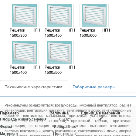
Решетки НГН
Решетки НГН
Решетки НГН
1500х350
1500х450
1500х600
Решетки НГН
Решетки НГН
1500х400
1500х500
Технические характеристики
Габаритные размеры
Рекомендуем ознакомиться:
воздуховоды
,
кухонный вентилятор
,
расчет
вентиляции
,
вентиляция магазина
,
вентиляция в доме
,
вентиляционные
Параметр
Величина
Единица измерения
решетки
,
вентилятор канальный
,
приточная установка
,
вентилятор
2
0.0321
м
Площадь живого сечения
осевой
,
вентилятор вытяжной
,
приточный клапан
,
приточная
Квадратные
Форма
вентиляция
,
вентиляция натяжного потолка
,
вытяжная вентиляция
,
система вентиляции
,
купить вентиляцию
,
сантехнический лючок
,
дверца
Пластиковые
Материал