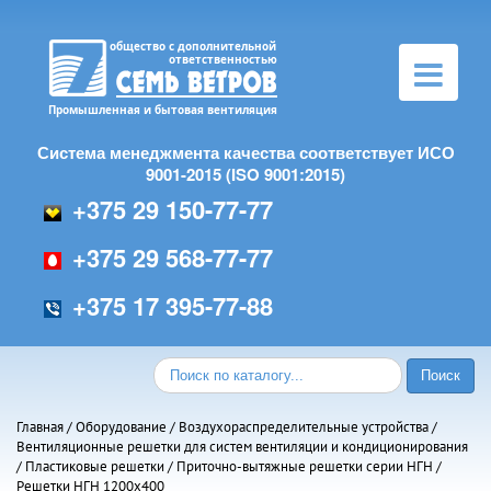
Toggle
navigation
Система менеджмента качества соответствует ИСО
9001-2015 (ISO 9001:2015)
+375 29 150-77-77
+375 29 568-77-77
+375 17 395-77-88
Главная
/
Оборудование
/
Воздухораспределительные устройства
/
Вентиляционные решетки для систем вентиляции и кондиционирования
/
Пластиковые решетки
/
Приточно-вытяжные решетки серии НГН
/
Решетки НГН 1200х400