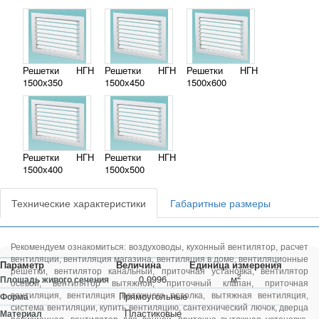
Решетки НГН
Решетки НГН
Решетки НГН
1500х350
1500х450
1500х600
Решетки НГН
Решетки НГН
1500х400
1500х500
Технические характеристики
Габаритные размеры
Рекомендуем ознакомиться:
воздуховоды
,
кухонный вентилятор
,
расчет
вентиляции
,
вентиляция магазина
,
вентиляция в доме
,
вентиляционные
Параметр
Величина
Единица измерения
решетки
,
вентилятор канальный
,
приточная установка
,
вентилятор
2
0.0996
м
Площадь живого сечения
осевой
,
вентилятор вытяжной
,
приточный клапан
,
приточная
Прямоугольные
Форма
вентиляция
,
вентиляция натяжного потолка
,
вытяжная вентиляция
,
система вентиляции
,
купить вентиляцию
,
сантехнический лючок
,
дверца
Пластиковые
Материал