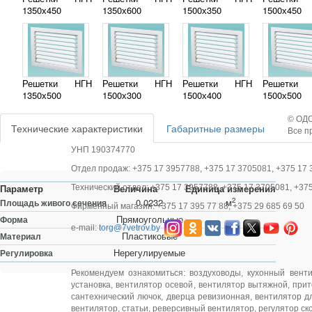
1350х450
1350х600
1500х350
1500х450
Решетки НГН
Решетки НГН
Решетки НГН
Решетки
1350х500
1500х300
1500х400
1500х500
© ОДО
Технические характеристики
Габаритные размеры
Все п
УНП 190374770
Отдел продаж: +375 17 3957788, +375 17 3705081, +375 17 
Параметр
Величина
Единица измерения
Технический отдел: +375 17 3957788, +375 17 3705081, +37
2
0.0232
м
Площадь живого сечения
Фирменный магазин: +375 17 395 77 88, +375 29 685 69 50
Прямоугольные
Форма
e-mail:
torg@7vetrov.by
Пластиковые
Материал
Нерегулируемые
Регулировка
Рекомендуем ознакомиться:
воздуховоды
,
кухонный вент
установка
,
вентилятор осевой
,
вентилятор вытяжной
,
прит
сантехнический лючок
,
дверца ревизионная
,
вентилятор д
вентилятор
,
статьи
,
реверсивный вентилятор
,
регулятор ск