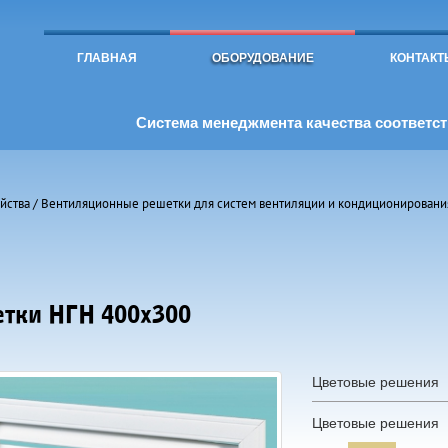
Toggle
navigation
ГЛАВНАЯ
ОБОРУДОВАНИЕ
КОНТАКТ
Система менеджмента качества соответств
йства
/
Вентиляционные решетки для систем вентиляции и кондиционировани
тки НГН 400х300
Цветовые решения
Цветовые решения