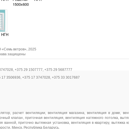
1500х600
 НГН
 «Семь ветров», 2025
рава защищены
3747028, +375 29 1507777, +375 29 5687777
5 17 3506936, +375 17 3747028, +375 33 3017687
илятор
,
расчет вентиляции
,
вентиляция магазина
,
вентиляция в доме
,
вен
очный клапан
,
приточная вентиляция
,
вентиляция натяжного потолка
,
вытя
ля ванной
,
приточно вытяжная установка
,
вентиляция в квартиру
,
вытяжка к
орости
, Минск, Республика Беларусь.