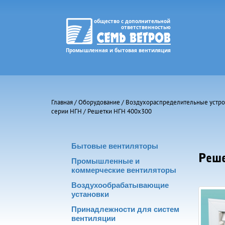
Главная
/
Оборудование
/
Воздухораспределительные устро
серии НГН
/ Решетки НГН 400х300
Бытовые вентиляторы
Реше
Промышленные и
коммерческие вентиляторы
Воздухообрабатывающие
установки
Принадлежности для систем
вентиляции