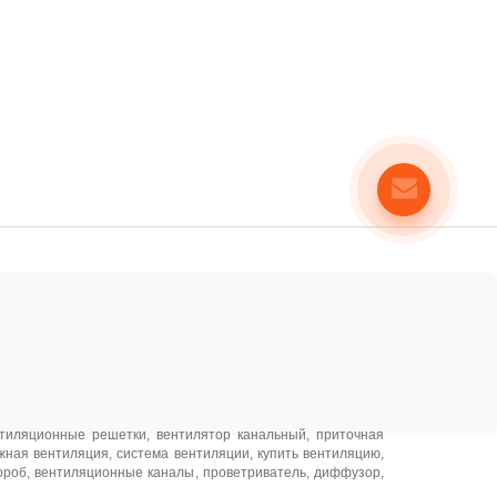
тиляционные решетки
,
вентилятор канальный
,
приточная
жная вентиляция
,
система вентиляции
,
купить вентиляцию
,
ороб
,
вентиляционные каналы
,
проветриватель
,
диффузор
,