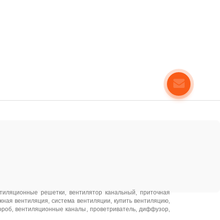
тиляционные решетки
,
вентилятор канальный
,
приточная
жная вентиляция
,
система вентиляции
,
купить вентиляцию
,
ороб
,
вентиляционные каналы
,
проветриватель
,
диффузор
,