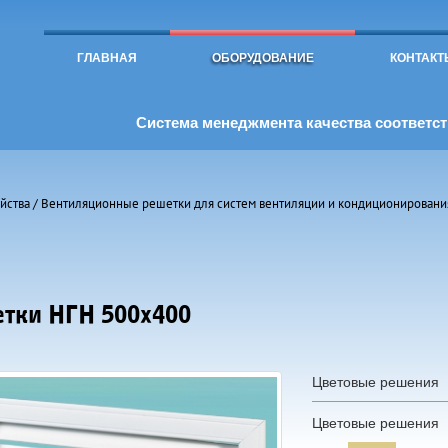
Toggle
navigation
ГЛАВНАЯ
ОБОРУДОВАНИЕ
КОНТАКТ
Система менеджмента качества соответств
йства
/
Вентиляционные решетки для систем вентиляции и кондиционировани
тки НГН 500х400
Цветовые решения
Цветовые решения