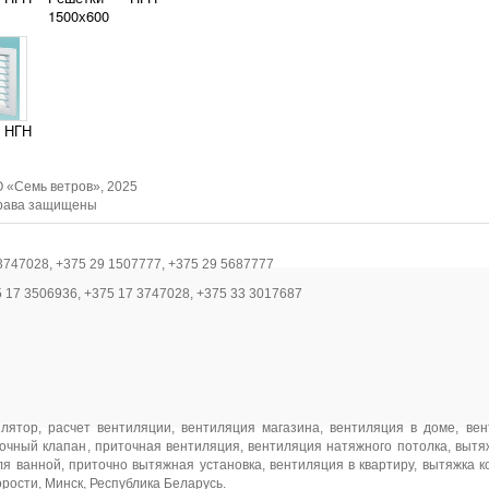
1500х600
 НГН
 «Семь ветров», 2025
рава защищены
3747028, +375 29 1507777, +375 29 5687777
5 17 3506936, +375 17 3747028, +375 33 3017687
илятор
,
расчет вентиляции
,
вентиляция магазина
,
вентиляция в доме
,
вен
очный клапан
,
приточная вентиляция
,
вентиляция натяжного потолка
,
вытя
ля ванной
,
приточно вытяжная установка
,
вентиляция в квартиру
,
вытяжка к
орости
, Минск, Республика Беларусь.