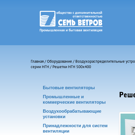
Главная
/
Оборудование
/
Воздухораспределительные устро
серии НГН
/ Решетки НГН 500х400
Бытовые вентиляторы
Реше
Промышленные и
коммерческие вентиляторы
Воздухообрабатывающие
установки
Принадлежности для систем
вентиляции