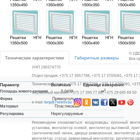
1350х450
1350х600
1500х350
1500х450
Решетки НГН
Решетки НГН
Решетки НГН
Решетки
1350х500
1500х300
1500х400
1500х500
© ОДО
Технические характеристики
Габаритные размеры
Все п
УНП 190374770
Отдел продаж: +375 17 3957788, +375 17 3705081, +375 17 
Параметр
Величина
Единица измерения
Технический отдел: +375 17 3957788, +375 17 3705081, +37
2
0.0439
м
Площадь живого сечения
Фирменный магазин: +375 17 395 77 88, +375 29 685 69 50
Прямоугольные
Форма
e-mail:
torg@7vetrov.by
Пластиковые
Материал
Нерегулируемые
Регулировка
Рекомендуем ознакомиться:
воздуховоды
,
кухонный вент
установка
,
вентилятор осевой
,
вентилятор вытяжной
,
прит
сантехнический лючок
,
дверца ревизионная
,
вентилятор д
вентилятор
,
статьи
,
реверсивный вентилятор
,
регулятор ск