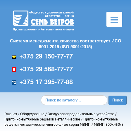
Toggle
navigation
Система менеджмента качества соответствует ИСО
9001-2015 (ISO 9001:2015)
+375 29 150-77-77
+375 29 568-77-77
+375 17 395-77-88
Главная
/
Оборудование
/
Воздухораспределительные устройства
/
Приточно-вытяжные решетки металлические
/
Приточно-вытяжные
решетки металлические многорядные серии МВMП
/ МВМП 500х450/5