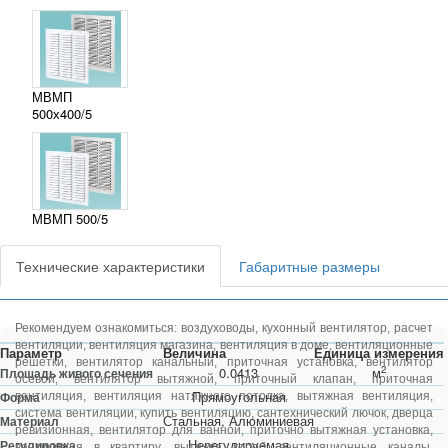
МВМП
500х400/5
МВМП 500/5
Технические характеристики
Габаритные размеры
Рекомендуем ознакомиться:
воздуховоды
,
кухонный вентилятор
,
расчет
вентиляции
,
вентиляция магазина
,
вентиляция в доме
,
вентиляционные
Параметр
Величина
Единица измерения
решетки
,
вентилятор канальный
,
приточная установка
,
вентилятор
2
0.0413
м
Площадь живого сечения
осевой
,
вентилятор вытяжной
,
приточный клапан
,
приточная
Прямоугольная
Форма
вентиляция
,
вентиляция натяжного потолка
,
вытяжная вентиляция
,
система вентиляции
,
купить вентиляцию
,
сантехнический лючок
,
дверца
Стальная, Алюминиевая
Материал
ревизионная
,
вентилятор для ванной
,
приточно вытяжная установка
,
Нерегулируемая
Регулировка
вентиляция в квартиру
,
вытяжка короб
,
вентиляционные каналы
,