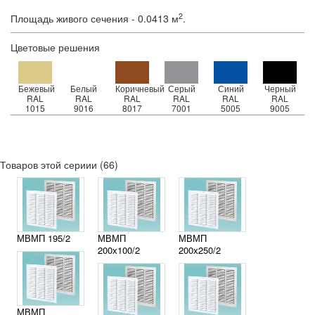
2
Площадь живого сечения - 0.0413 м
.
Цветовые решения
Бежевый
Белый
Коричневый
Серый
Синий
Черный
RAL
RAL
RAL
RAL
RAL
RAL
1015
9016
8017
7001
5005
9005
Товаров этой сериии (66)
МВМП 195/2
МВМП
МВМП
200х100/2
200х250/2
МВМП