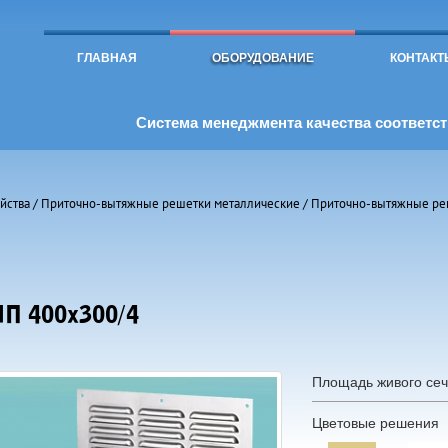
Toggle
navigation
ГЛАВНАЯ
ОБОРУДОВАНИЕ
КОНТАКТ
Система менеджмента качества соответств
йства
/
Приточно-вытяжные решетки металлические
/
Приточно-вытяжные ре
П 400х300/4
Площадь живого сеч
Цветовые решения