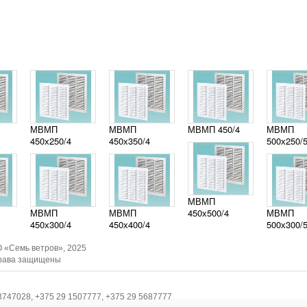
МВМП
МВМП
МВМП 450/4
МВМП
450х250/4
450х350/4
500х250/
МВМП
МВМП
МВМП
450х500/4
МВМП
450х300/4
450х400/4
500х300/
 «Семь ветров», 2025
рава защищены
3747028, +375 29 1507777, +375 29 5687777