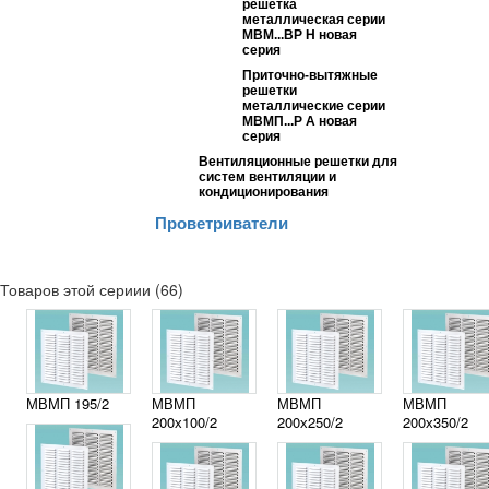
решетка
металлическая серии
МВМ...ВР Н новая
серия
Приточно-вытяжные
решетки
металлические серии
МВМП...Р А новая
серия
Вентиляционные решетки для
систем вентиляции и
кондиционирования
Проветриватели
Товаров этой сериии (66)
МВМП 195/2
МВМП
МВМП
МВМП
200х100/2
200х250/2
200х350/2