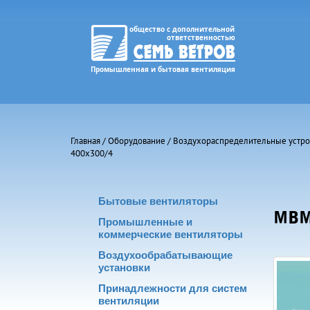
Главная
/
Оборудование
/
Воздухораспределительные устро
400х300/4
Бытовые вентиляторы
МВМ
Промышленные и
коммерческие вентиляторы
Воздухообрабатывающие
установки
Принадлежности для систем
вентиляции