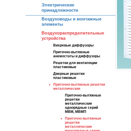
Электрические
принадлежности
Воздуховоды и монтажные
элементы
Воздухораспределительные
устройства
Вихревые диффузоры
Приточно-вытяжные
анемостаты и диффузоры
Решетки для вентиляции
пластиковые
Дверные решетки
пластиковые
Приточно-вытяжные решетки
металлические
Приточно-вытяжные
решетки
металлические
однорядные серий
МВМ, МВМП
Приточно-вытяжные
решетки
металлические
многорядные серии