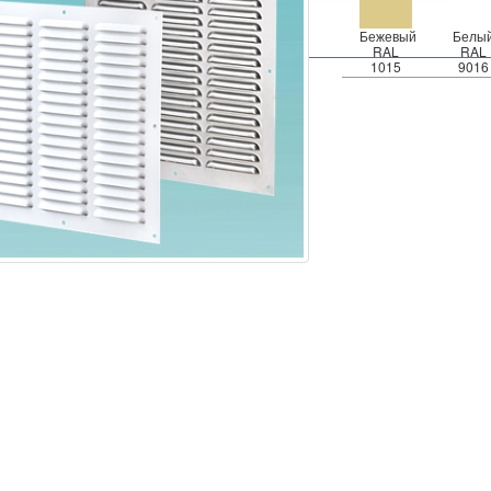
Бежевый
Белы
RAL
RAL
1015
9016