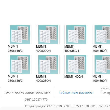
МВМП
МВМП
МВМП
МВМП
360х140/3
400х200/4
400х350/4
400х450/4
МВМП
МВМП
МВМП 400/4
МВМП
360х180/3
400х250/4
400х500/4
© ОДО
Технические характеристики
Габаритные размеры
Все п
УНП 190374770
Отдел продаж: +375 17 3957788, +375 17 3705081, +375 17 