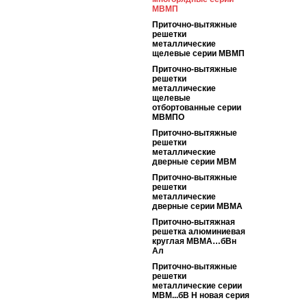
МВMП
Приточно-вытяжные
решетки
металлические
щелевые серии МВMП
Приточно-вытяжные
решетки
металлические
щелевые
отбортованные серии
МВМПО
Приточно-вытяжные
решетки
металлические
дверные серии МВМ
Приточно-вытяжные
решетки
металлические
дверные серии МВМА
Приточно-вытяжная
решетка алюминиевая
круглая МВМА…бВн
Ал
Приточно-вытяжные
решетки
металлические серии
МВМ...бВ Н новая серия