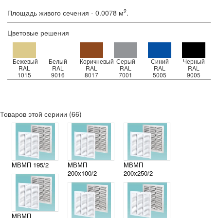
2
Площадь живого сечения - 0.0078 м
.
Цветовые решения
Бежевый
Белый
Коричневый
Серый
Синий
Черный
RAL
RAL
RAL
RAL
RAL
RAL
1015
9016
8017
7001
5005
9005
Товаров этой сериии (66)
МВМП 195/2
МВМП
МВМП
200х100/2
200х250/2
МВМП