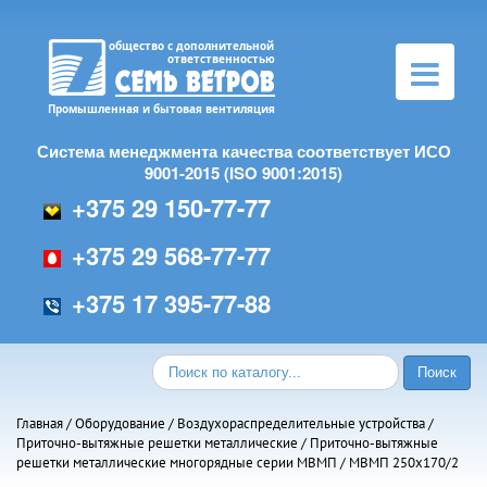
Toggle
navigation
Система менеджмента качества соответствует ИСО
9001-2015 (ISO 9001:2015)
+375 29 150-77-77
+375 29 568-77-77
+375 17 395-77-88
Главная
/
Оборудование
/
Воздухораспределительные устройства
/
Приточно-вытяжные решетки металлические
/
Приточно-вытяжные
решетки металлические многорядные серии МВMП
/ МВМП 250х170/2