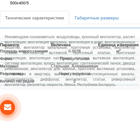
500х400/5
Технические характеристики
Габаритные размеры
Рекомендуем ознакомиться:
воздуховоды
,
кухонный вентилятор
,
расчет
вентиляции
,
вентиляция магазина
,
вентиляция в доме
,
вентиляционные
Параметр
Величина
Единица измерения
решетки
,
вентилятор канальный
,
приточная установка
,
вентилятор
2
0.0078
м
Площадь живого сечения
осевой
,
вентилятор вытяжной
,
приточный клапан
,
приточная
Прямоугольная
Форма
вентиляция
,
вентиляция натяжного потолка
,
вытяжная вентиляция
,
система вентиляции
,
купить вентиляцию
,
сантехнический лючок
,
дверца
Стальная, Алюминиевая
Материал
ревизионная
,
вентилятор для ванной
,
приточно вытяжная установка
,
Нерегулируемая
Регулировка
вентиляция в квартиру
,
вытяжка короб
,
вентиляционные каналы
,
проветриватель
,
диффузор
,
вентилятор
,
статьи
,
реверсивный
2
Количество рядов
вентилятор
,
регулятор скорости
, Минск, Республика Беларусь.