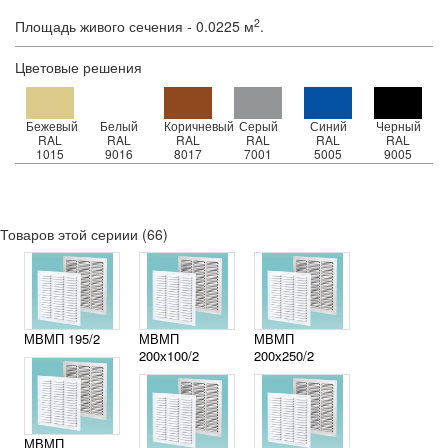
2
Площадь живого сечения - 0.0225 м
.
Цветовые решения
Бежевый
Белый
Коричневый
Серый
Синий
Черный
RAL
RAL
RAL
RAL
RAL
RAL
1015
9016
8017
7001
5005
9005
Товаров этой сериии (66)
МВМП 195/2
МВМП
МВМП
200х100/2
200х250/2
МВМП