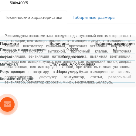
500х400/5
Технические характеристики
Габаритные размеры
Рекомендуем ознакомиться:
воздуховоды
,
кухонный вентилятор
,
расчет
вентиляции
,
вентиляция магазина
,
вентиляция в доме
,
вентиляционные
Параметр
Величина
Единица измерения
решетки
,
вентилятор канальный
,
приточная установка
,
вентилятор
2
0.0225
м
Площадь живого сечения
осевой
,
вентилятор вытяжной
,
приточный клапан
,
приточная
Квадратная
Форма
вентиляция
,
вентиляция натяжного потолка
,
вытяжная вентиляция
,
система вентиляции
,
купить вентиляцию
,
сантехнический лючок
,
дверца
Стальная, Алюминиевая
Материал
ревизионная
,
вентилятор для ванной
,
приточно вытяжная установка
,
Нерегулируемая
Регулировка
вентиляция в квартиру
,
вытяжка короб
,
вентиляционные каналы
,
проветриватель
,
диффузор
,
вентилятор
,
статьи
,
реверсивный
3
Количество рядов
вентилятор
,
регулятор скорости
, Минск, Республика Беларусь.