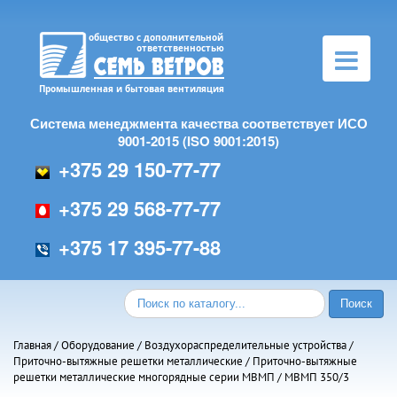
Toggle
navigation
Система менеджмента качества соответствует ИСО
9001-2015 (ISO 9001:2015)
+375 29 150-77-77
+375 29 568-77-77
+375 17 395-77-88
Главная
/
Оборудование
/
Воздухораспределительные устройства
/
Приточно-вытяжные решетки металлические
/
Приточно-вытяжные
решетки металлические многорядные серии МВMП
/ МВМП 350/3