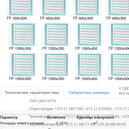
ГР 350х300
ГР 450х300
ГР 600х300
ГР 400х350
ГР 1350х300
ГР 1350х350
ГР 1350х400
ГР 1350х60
ГР 1500х300
ГР 1500х350
ГР 1500x400
ГР 1500х60
© ОДО
Технические характеристики
Габаритные размеры
Все п
УНП 190374770
Отдел продаж: +375 17 3957788, +375 17 3705081, +375 17 
Параметр
Величина
Единица измерения
Технический отдел: +375 17 3957788, +375 17 3705081, +37
2
0.1816
м
Площадь живого сечения
Фирменный магазин: +375 17 395 77 88, +375 29 685 69 50