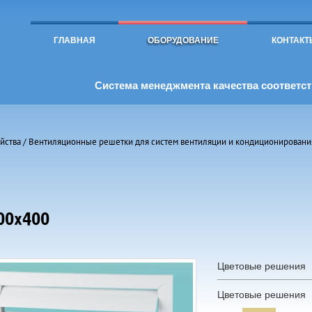
Toggle
navigation
ГЛАВНАЯ
ОБОРУДОВАНИЕ
КОНТАКТ
Система менеджмента качества соответств
йства
/
Вентиляционные решетки для систем вентиляции и кондиционировани
00х400
Цветовые решения
Цветовые решения