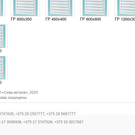
ГР 600х350
ГР 450х400
ГР 600х600
ГР 1200х3
0
0
 «Семь ветров», 2025
рава защищены
3747028, +375 29 1507777, +375 29 5687777
5 17 3506936, +375 17 3747028, +375 33 3017687