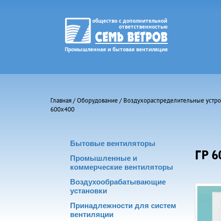
Главная
/
Оборудование
/
Воздухораспределительные устро
600х400
Бытовые вентиляторы
ГР 6
Промышленные и
коммерческие вентиляторы
Воздухообрабатывающие
установки
Принадлежности для систем
вентиляции