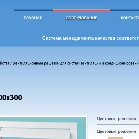
Toggle
navigation
ГЛАВНАЯ
ОБОРУДОВАНИЕ
КОНТАКТ
Система менеджмента качества соответств
йства
/
Вентиляционные решетки для систем вентиляции и кондиционировани
00х300
Цветовые решения
Цветовые решения