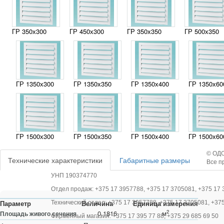
ГР 350х300
ГР 450х300
ГР 350х350
ГР 500х350
ГР 1350х300
ГР 1350х350
ГР 1350х400
ГР 1350х60
ГР 1500х300
ГР 1500х350
ГР 1500x400
ГР 1500х60
© ОДО
Технические характеристики
Габаритные размеры
Все п
УНП 190374770
Отдел продаж: +375 17 3957788, +375 17 3705081, +375 17 
Параметр
Величина
Единица измерения
Технический отдел: +375 17 3957788, +375 17 3705081, +37
2
0.1816
м
Площадь живого сечения
Фирменный магазин: +375 17 395 77 88, +375 29 685 69 50