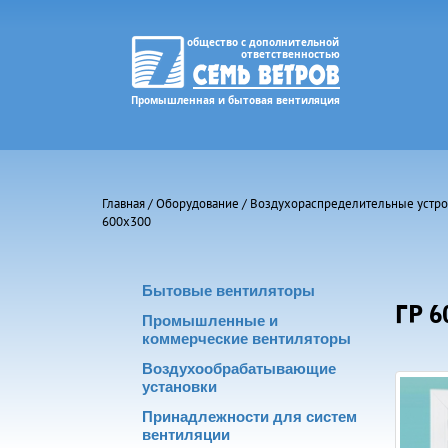
Главная
/
Оборудование
/
Воздухораспределительные устро
600х300
Бытовые вентиляторы
ГР 6
Промышленные и
коммерческие вентиляторы
Воздухообрабатывающие
установки
Принадлежности для систем
вентиляции