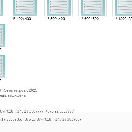
ГР 400х400
ГР 500х400
ГР 600х600
ГР 1200х3
0
0
 «Семь ветров», 2025
рава защищены
3747028, +375 29 1507777, +375 29 5687777
5 17 3506936, +375 17 3747028, +375 33 3017687