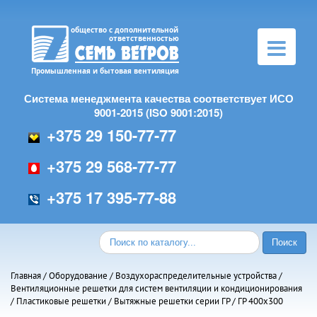
Toggle
navigation
Система менеджмента качества соответствует ИСО
9001-2015 (ISO 9001:2015)
+375 29 150-77-77
+375 29 568-77-77
+375 17 395-77-88
Главная
/
Оборудование
/
Воздухораспределительные устройства
/
Вентиляционные решетки для систем вентиляции и кондиционирования
/
Пластиковые решетки
/
Вытяжные решетки серии ГР
/ ГР 400х300