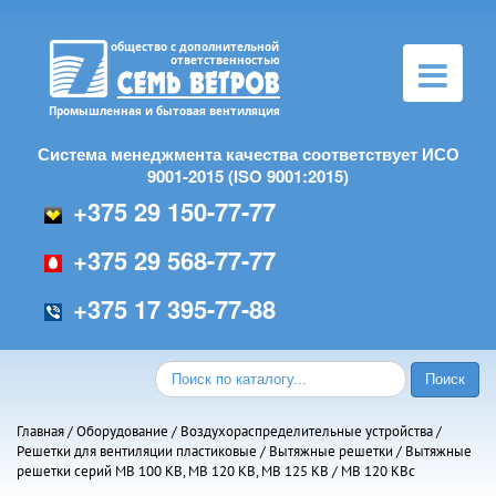
Toggle
navigation
Система менеджмента качества соответствует ИСО
9001-2015 (ISO 9001:2015)
+375 29 150-77-77
+375 29 568-77-77
+375 17 395-77-88
Главная
/
Оборудование
/
Воздухораспределительные устройства
/
Решетки для вентиляции пластиковые
/
Вытяжные решетки
/
Вытяжные
решетки серий МВ 100 КВ, МВ 120 КВ, МВ 125 КВ
/ МВ 120 КВc