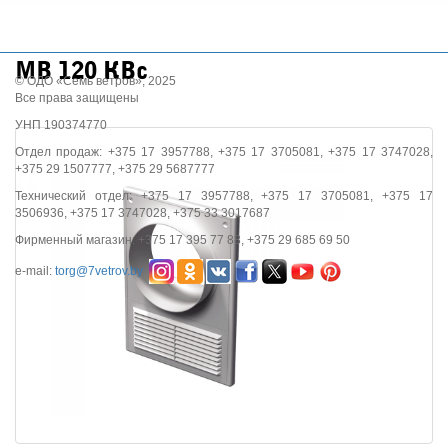
МВ 120 КВc
© ОДО «Семь ветров», 2025
Все права защищены
УНП 190374770
Отдел продаж: +375 17 3957788, +375 17 3705081, +375 17 3747028,
+375 29 1507777, +375 29 5687777
Технический отдел: +375 17 3957788, +375 17 3705081, +375 17
3506936, +375 17 3747028, +375 33 3017687
Фирменный магазин: +375 17 395 77 88, +375 29 685 69 50
e-mail:
torg@7vetrov.by