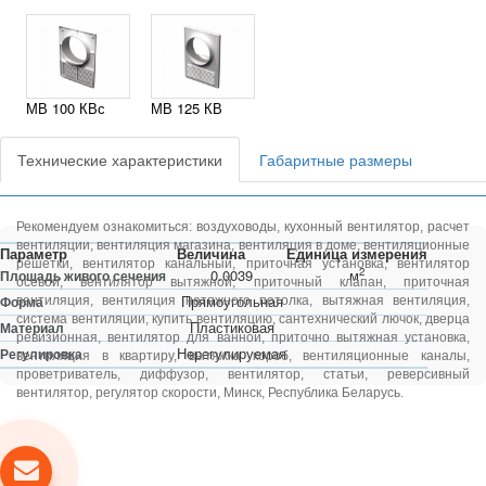
МВ 100 КВс
МВ 125 КВ
Технические характеристики
Габаритные размеры
Рекомендуем ознакомиться:
воздуховоды
,
кухонный вентилятор
,
расчет
вентиляции
,
вентиляция магазина
,
вентиляция в доме
,
вентиляционные
Параметр
Величина
Единица измерения
решетки
,
вентилятор канальный
,
приточная установка
,
вентилятор
2
0.0039
м
Площадь живого сечения
осевой
,
вентилятор вытяжной
,
приточный клапан
,
приточная
Прямоугольная
Форма
вентиляция
,
вентиляция натяжного потолка
,
вытяжная вентиляция
,
система вентиляции
,
купить вентиляцию
,
сантехнический лючок
,
дверца
Пластиковая
Материал
ревизионная
,
вентилятор для ванной
,
приточно вытяжная установка
,
Нерегулируемая
Регулировка
вентиляция в квартиру
,
вытяжка короб
,
вентиляционные каналы
,
проветриватель
,
диффузор
,
вентилятор
,
статьи
,
реверсивный
вентилятор
,
регулятор скорости
, Минск, Республика Беларусь.