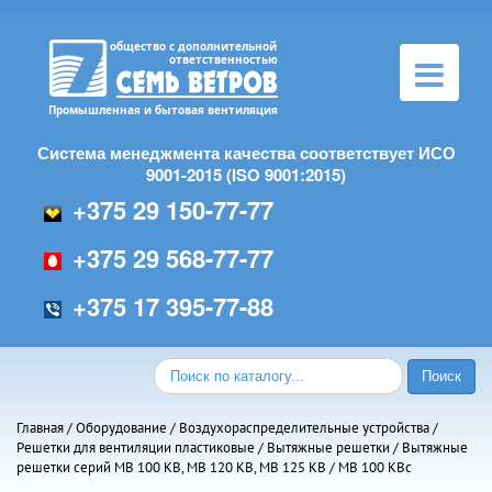
Toggle
navigation
Система менеджмента качества соответствует ИСО
9001-2015 (ISO 9001:2015)
+375 29 150-77-77
+375 29 568-77-77
+375 17 395-77-88
Главная
/
Оборудование
/
Воздухораспределительные устройства
/
Решетки для вентиляции пластиковые
/
Вытяжные решетки
/
Вытяжные
решетки серий МВ 100 КВ, МВ 120 КВ, МВ 125 КВ
/ МВ 100 КВс