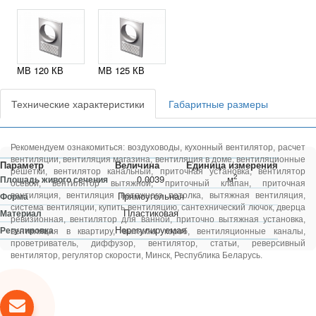
МВ 120 КВ
МВ 125 КВ
Технические характеристики
Габаритные размеры
Рекомендуем ознакомиться:
воздуховоды
,
кухонный вентилятор
,
расчет
вентиляции
,
вентиляция магазина
,
вентиляция в доме
,
вентиляционные
Параметр
Величина
Единица измерения
решетки
,
вентилятор канальный
,
приточная установка
,
вентилятор
2
0.0039
м
Площадь живого сечения
осевой
,
вентилятор вытяжной
,
приточный клапан
,
приточная
Прямоугольная
Форма
вентиляция
,
вентиляция натяжного потолка
,
вытяжная вентиляция
,
система вентиляции
,
купить вентиляцию
,
сантехнический лючок
,
дверца
Пластиковая
Материал
ревизионная
,
вентилятор для ванной
,
приточно вытяжная установка
,
Нерегулируемая
Регулировка
вентиляция в квартиру
,
вытяжка короб
,
вентиляционные каналы
,
проветриватель
,
диффузор
,
вентилятор
,
статьи
,
реверсивный
вентилятор
,
регулятор скорости
, Минск, Республика Беларусь.