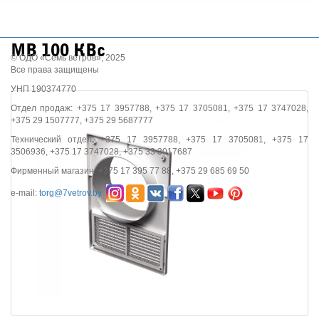
МВ 100 КВс
© ОДО «Семь ветров», 2025
Все права защищены
УНП 190374770
Отдел продаж: +375 17 3957788, +375 17 3705081, +375 17 3747028,
+375 29 1507777, +375 29 5687777
Технический отдел: +375 17 3957788, +375 17 3705081, +375 17
3506936, +375 17 3747028, +375 33 3017687
Фирменный магазин: +375 17 395 77 88, +375 29 685 69 50
e-mail:
torg@7vetrov.by