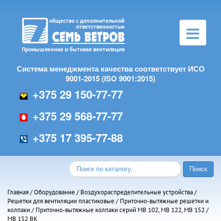
Toggle
navigation
Система менеджмента качества соответствует ИСО
9001-2015 (ISO 9001:2015)
+375 29 150-77-77
+375 29 568-77-77
+375 17 395-77-88
Главная
/
Оборудование
/
Воздухораспределительные устройства
/
Решетки для вентиляции пластиковые
/
Приточно-вытяжные решетки и
колпаки
/
Приточно-вытяжные колпаки серий МВ 102, МВ 122, МВ 152
/
МВ 152 ВК