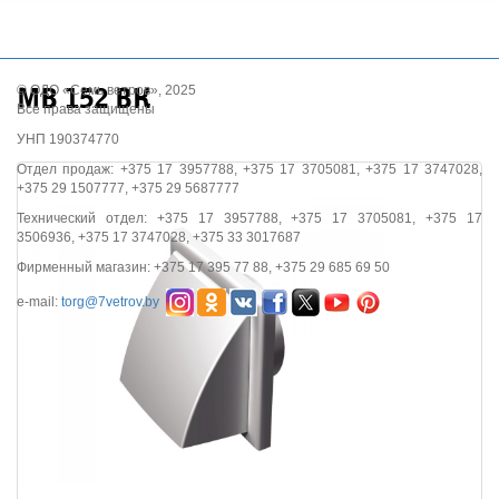
© ОДО «Семь ветров», 2025
МВ 152 ВК
Все права защищены
УНП 190374770
Отдел продаж: +375 17 3957788, +375 17 3705081, +375 17 3747028,
+375 29 1507777, +375 29 5687777
Технический отдел: +375 17 3957788, +375 17 3705081, +375 17
3506936, +375 17 3747028, +375 33 3017687
Фирменный магазин: +375 17 395 77 88, +375 29 685 69 50
e-mail:
torg@7vetrov.by