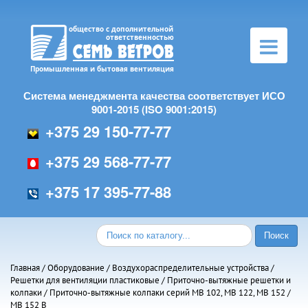
Toggle
navigation
Система менеджмента качества соответствует ИСО
9001-2015 (ISO 9001:2015)
+375 29 150-77-77
+375 29 568-77-77
+375 17 395-77-88
Главная
/
Оборудование
/
Воздухораспределительные устройства
/
Решетки для вентиляции пластиковые
/
Приточно-вытяжные решетки и
колпаки
/
Приточно-вытяжные колпаки серий МВ 102, МВ 122, МВ 152
/
МВ 152 В