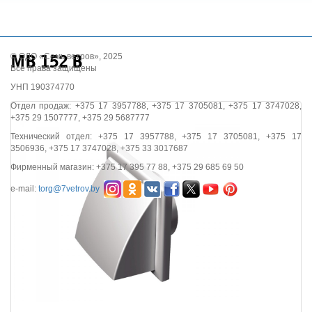
© ОДО «Семь ветров», 2025
МВ 152 В
Все права защищены
УНП 190374770
Отдел продаж: +375 17 3957788, +375 17 3705081, +375 17 3747028,
+375 29 1507777, +375 29 5687777
Технический отдел: +375 17 3957788, +375 17 3705081, +375 17
3506936, +375 17 3747028, +375 33 3017687
Фирменный магазин: +375 17 395 77 88, +375 29 685 69 50
e-mail:
torg@7vetrov.by