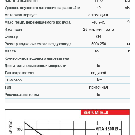
1100
мин
Частота вращения
40
дБ(А)
Уровень звукового давления на расст. 3 м
алюмоцинк
Материал корпуса
о
-40 +45
С
Макс. темп. перемещаемого воздуха
25 мм, мин. вата
Изоляция
G4
Фильтр
500х250
мм
Размер подключаемого воздуховода
62.5
кг
Масса
4
Кол-во рядов водяного нагревателя
Нет
Двигатель повышенной мощности
водяной
Тип нагревателя
Нет
ЕС-мотор
приточная
Тип
Нет
Рекуперация тепла