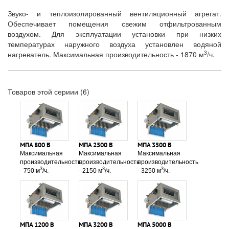
Звуко- и теплоизолированный вентиляционный агрегат.
Обеспечивает помещения свежим отфильтрованным
воздухом. Для эксплуатации установки при низких
температурах наружного воздуха установлен водяной
3
нагреватель. Максимальная производительность - 1870 м
/ч.
Товаров этой сериии (6)
МПА 800 В
МПА 2500 В
МПА 3500 В
Максимальная
Максимальная
Максимальная
производительность
производительность
производительность
3
3
3
- 750 м
/ч.
- 2150 м
/ч.
- 3250 м
/ч.
МПА 1200 В
МПА 3200 В
МПА 5000 В