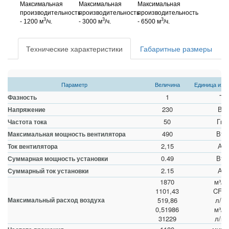
Максимальная
Максимальная
Максимальная
производительность
производительность
производительность
3
3
3
- 1200 м
/ч.
- 3000 м
/ч.
- 6500 м
/ч.
Технические характеристики
Габаритные размеры
Параметр
Величина
Единица изм
1
˜
Фазность
230
В
Напряжение
50
Гц
Частота тока
490
Вт
Максимальная мощность вентилятора
2,15
А
Ток вентилятора
0.49
Вт
Суммарная мощность установки
2.15
А
Суммарный ток установки
1870
м³/ч
1101,43
CFM
Максимальный расход воздуха
519,86
л/с
0,51986
м³/c
31229
л/м
-1