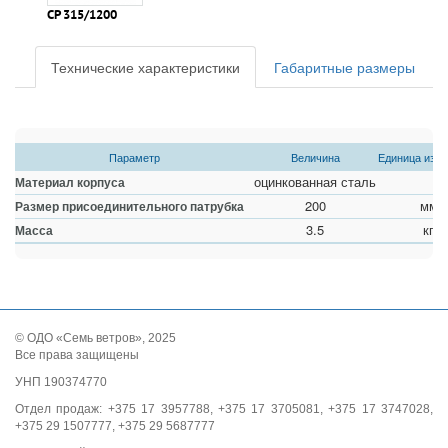
СР 315/1200
Технические характеристики
Габаритные размеры
Параметр
Величина
Единица изм
оцинкованная сталь
Материал корпуса
200
мм
Размер присоединительного патрубка
3.5
кг
Масса
© ОДО «Семь ветров», 2025
Все права защищены
УНП 190374770
Отдел продаж: +375 17 3957788, +375 17 3705081, +375 17 3747028,
+375 29 1507777, +375 29 5687777