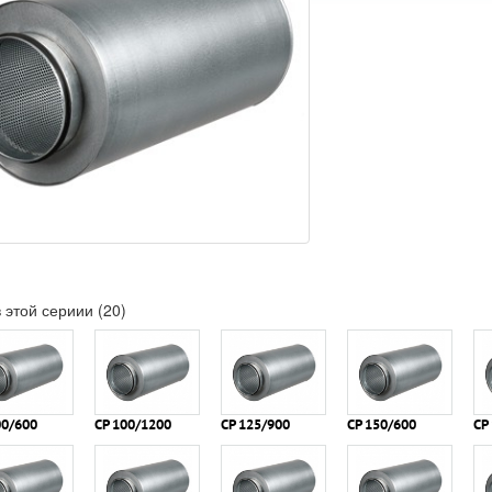
 этой сериии (20)
00/600
СР 100/1200
СР 125/900
СР 150/600
СР