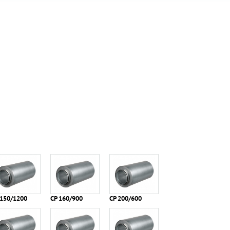
 150/1200
СР 160/900
СР 200/600