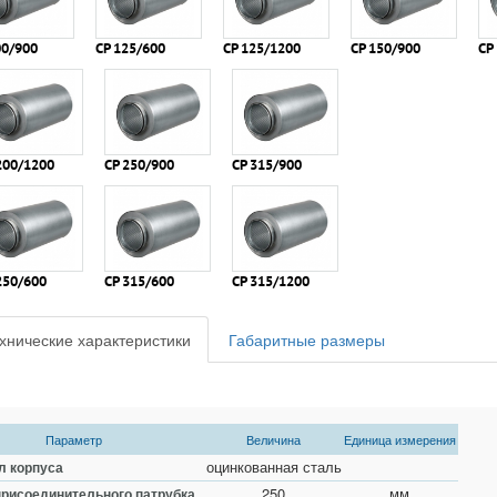
00/900
СР 125/600
СР 125/1200
СР 150/900
СР
200/1200
СР 250/900
СР 315/900
250/600
CР 315/600
СР 315/1200
хнические характеристики
Габаритные размеры
Параметр
Величина
Единица измерения
оцинкованная сталь
л корпуса
250
мм
присоединительного патрубка