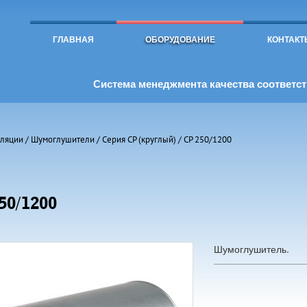
Toggle
navigation
ГЛАВНАЯ
ОБОРУДОВАНИЕ
КОНТАКТ
Система менеджмента качества соответств
иляции
/
Шумоглушители
/
Серия СР (круглый)
/ CР 250/1200
50/1200
Шумоглушитель.