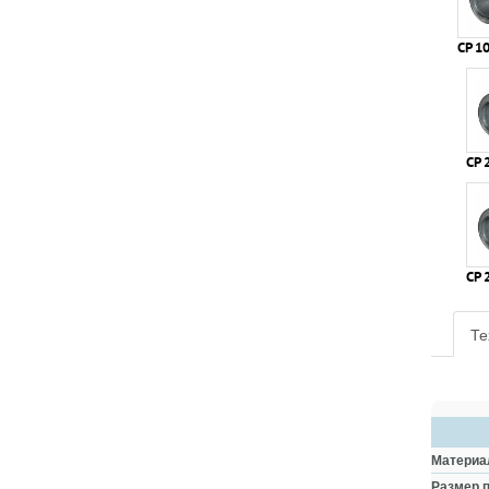
СР 1
СР 
СР 
Те
Материа
Размер 