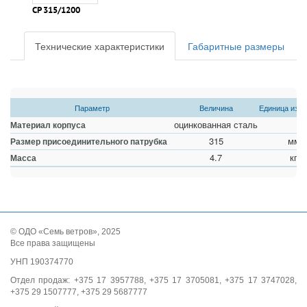
СР 315/1200
Технические характеристики
Габаритные размеры
Параметр
Величина
Единица изм
оцинкованная сталь
Материал корпуса
315
мм
Размер присоединительного патрубка
4.7
кг
Масса
© ОДО «Семь ветров», 2025
Все права защищены
УНП 190374770
Отдел продаж: +375 17 3957788, +375 17 3705081, +375 17 3747028,
+375 29 1507777, +375 29 5687777