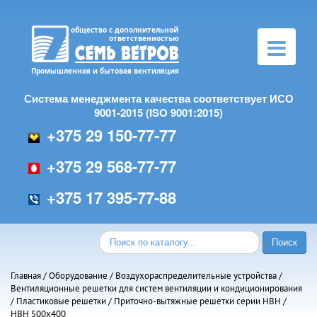
Toggle
navigation
Система менеджмента качества соответствует ИСО
9001-2015 (ISO 9001:2015)
+375 29 150-77-77
+375 29 568-77-77
+375 17 395-77-88
Главная
/
Оборудование
/
Воздухораспределительные устройства
/
Вентиляционные решетки для систем вентиляции и кондиционирования
/
Пластиковые решетки
/
Приточно-вытяжные решетки серии НВН
/
НВН 500х400