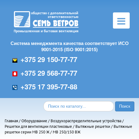
Toggle
navigation
Система менеджмента качества соответствует ИСО
9001-2015 (ISO 9001:2015)
+375 29 150-77-77
+375 29 568-77-77
+375 17 395-77-88
Главная
/
Оборудование
/
Воздухораспределительные устройства
/
Решетки для вентиляции пластиковые
/
Вытяжные решетки
/
Вытяжные
решетки серии МВ 250 Ж
/ МВ 250/150 ВЖ