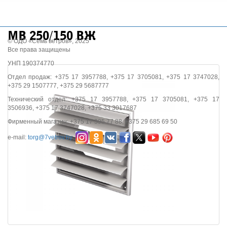
МВ 250/150 ВЖ
© ОДО «Семь ветров», 2025
Все права защищены
УНП 190374770
Отдел продаж: +375 17 3957788, +375 17 3705081, +375 17 3747028,
+375 29 1507777, +375 29 5687777
Технический отдел: +375 17 3957788, +375 17 3705081, +375 17
3506936, +375 17 3747028, +375 33 3017687
Фирменный магазин: +375 17 395 77 88, +375 29 685 69 50
e-mail:
torg@7vetrov.by