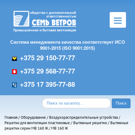
Toggle
navigation
Система менеджмента качества соответствует ИСО
9001-2015 (ISO 9001:2015)
+375 29 150-77-77
+375 29 568-77-77
+375 17 395-77-88
Главная
/
Оборудование
/
Воздухораспределительные устройства
/
Решетки для вентиляции пластиковые
/
Вытяжные решетки
/
Вытяжные
решетки серии МВ 160 Ж
/ МВ 160 Ж