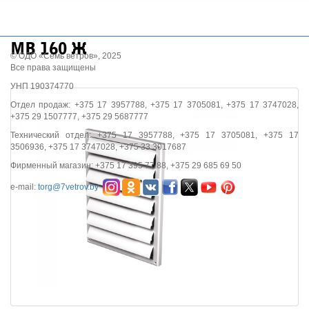
МВ 160 Ж
© ОДО «Семь ветров», 2025
Все права защищены
УНП 190374770
Отдел продаж: +375 17 3957788, +375 17 3705081, +375 17 3747028,
+375 29 1507777, +375 29 5687777
Технический отдел: +375 17 3957788, +375 17 3705081, +375 17
3506936, +375 17 3747028, +375 33 3017687
Фирменный магазин: +375 17 395 77 88, +375 29 685 69 50
e-mail:
torg@7vetrov.by