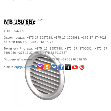
© ОДО «Семь ветров», 2025
МВ 150 бВс
Все права защищены
УНП 190374770
Отдел продаж: +375 17 3957788, +375 17 3705081, +375 17 3747028,
+375 29 1507777, +375 29 5687777
Технический отдел: +375 17 3957788, +375 17 3705081, +375 17
3506936, +375 17 3747028, +375 33 3017687
Фирменный магазин: +375 17 395 77 88, +375 29 685 69 50
e-mail:
torg@7vetrov.by