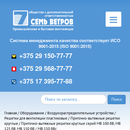
Toggle
navigation
Система менеджмента качества соответствует ИСО
9001-2015 (ISO 9001:2015)
+375 29 150-77-77
+375 29 568-77-77
+375 17 395-77-88
Главная
/
Оборудование
/
Воздухораспределительные устройства
/
Решетки для вентиляции пластиковые
/
Приточно-вытяжные решетки
круглые
/
Приточно-вытяжные решетки круглые серий МВ 100 бВ, МВ
125 бВ, МВ 150 бВ
/ МВ 150 бВс