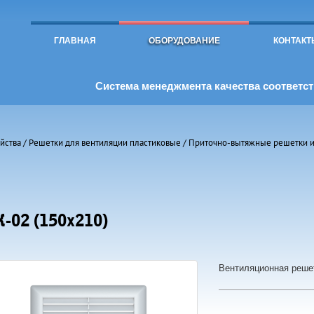
Toggle
navigation
ГЛАВНАЯ
ОБОРУДОВАНИЕ
КОНТАКТ
Система менеджмента качества соответств
йства
/
Решетки для вентиляции пластиковые
/
Приточно-вытяжные решетки и
-02 (150х210)
Вентиляционная реше