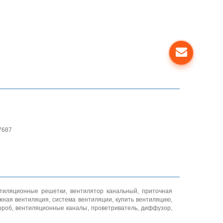
7687
тиляционные решетки
,
вентилятор канальный
,
приточная
жная вентиляция
,
система вентиляции
,
купить вентиляцию
,
ороб
,
вентиляционные каналы
,
проветриватель
,
диффузор
,