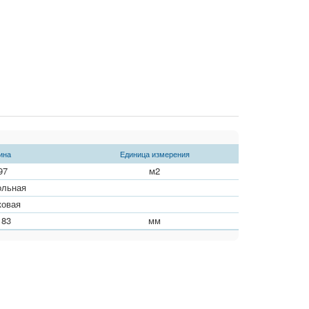
ина
Единица измерения
97
м
2
ольная
ковая
183
мм