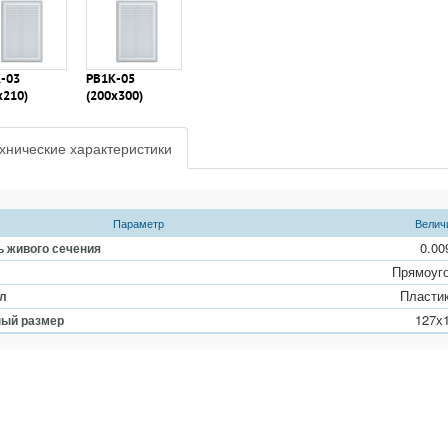
-03
РВ1К-05
х210)
(200х300)
хнические характеристики
Параметр
Велич
0.00
 живого сечения
Прямоуг
Пласти
л
127х
ый размер