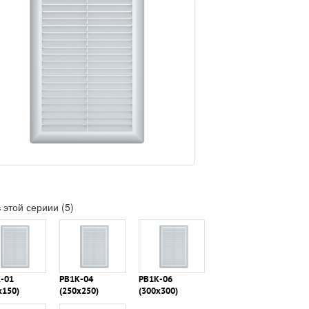
 этой сериии (5)
-01
РВ1К-04
РВ1К-06
х150)
(250х250)
(300х300)