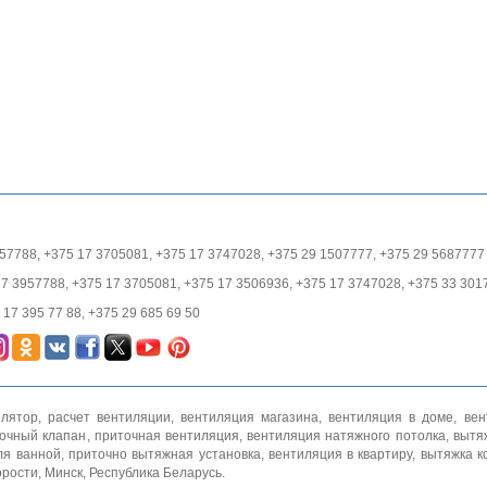
57788, +375 17 3705081, +375 17 3747028, +375 29 1507777, +375 29 5687777
17 3957788, +375 17 3705081, +375 17 3506936, +375 17 3747028, +375 33 301
17 395 77 88, +375 29 685 69 50
илятор
,
расчет вентиляции
,
вентиляция магазина
,
вентиляция в доме
,
вен
очный клапан
,
приточная вентиляция
,
вентиляция натяжного потолка
,
вытя
ля ванной
,
приточно вытяжная установка
,
вентиляция в квартиру
,
вытяжка к
орости
, Минск, Республика Беларусь.