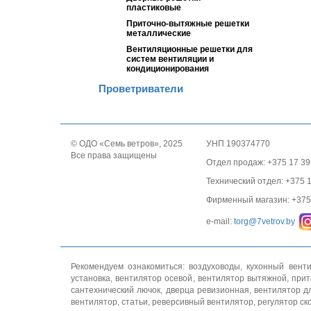
пластиковые
Приточно-вытяжные решетки
металлические
Вентиляционные решетки для
систем вентиляции и
кондиционирования
Проветриватели
© ОДО «Семь ветров», 2025
УНП 190374770
Все права защищены
Отдел продаж: +375 17 39
Технический отдел: +375 
Фирменный магазин: +375 
e-mail:
torg@7vetrov.by
Рекомендуем ознакомиться:
воздуховоды
,
кухонный вент
установка
,
вентилятор осевой
,
вентилятор вытяжной
,
прит
сантехнический лючок
,
дверца ревизионная
,
вентилятор д
вентилятор
,
статьи
,
реверсивный вентилятор
,
регулятор ск