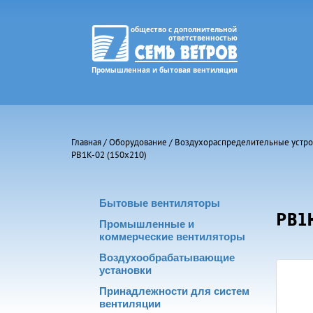
Главная
/
Оборудование
/
Воздухораспределительные устро
РВ1К-02 (150х210)
Бытовые вентиляторы
РВ1К
Промышленные и
коммерческие вентиляторы
Воздухообрабатывающие
установки
Принадлежности для систем
вентиляции