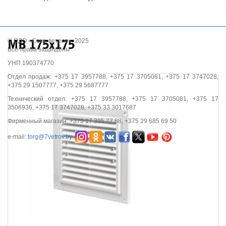
© ОДО «Семь ветров», 2025
МВ 175х175
Все права защищены
УНП 190374770
Отдел продаж: +375 17 3957788, +375 17 3705081, +375 17 3747028,
+375 29 1507777, +375 29 5687777
Технический отдел: +375 17 3957788, +375 17 3705081, +375 17
3506936, +375 17 3747028, +375 33 3017687
Фирменный магазин: +375 17 395 77 88, +375 29 685 69 50
e-mail:
torg@7vetrov.by