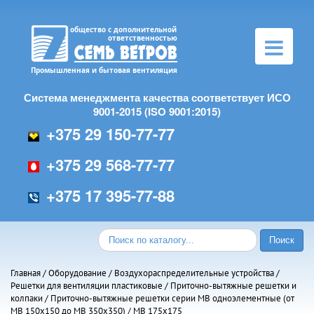
Toggle
navigation
Система менеджмента качества соответствует ИСО
9001-2015 (ISO 9001:2015)
+375 29 150-77-77
+375 29 568-77-77
+375 17 395-77-88
Главная
/
Оборудование
/
Воздухораспределительные устройства
/
Решетки для вентиляции пластиковые
/
Приточно-вытяжные решетки и
колпаки
/
Приточно-вытяжные решетки серии МВ одноэлементные (от
МВ 150х150 до МВ 350х350)
/ МВ 175х175