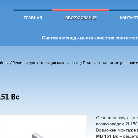
Toggle
navigation
ГЛАВНАЯ
ОБОРУДОВАНИЕ
КОНТАКТ
Система менеджмента качества соответств
йства
/
Решетки для вентиляции пластиковые
/
Приточно-вытяжные решетки и
51 Вс
Оснащена круглым 
воздуховодом Ø 150
Возможен монтаж н
МВ 151 Вс
– решетк