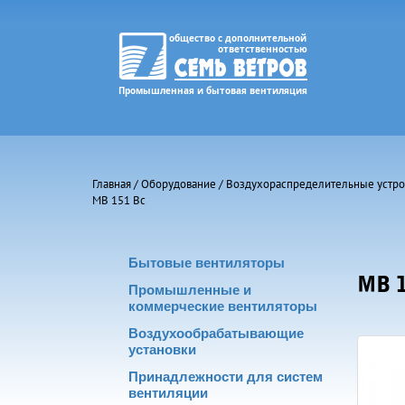
Главная
/
Оборудование
/
Воздухораспределительные устро
МВ 151 Вс
Бытовые вентиляторы
МВ 1
Промышленные и
коммерческие вентиляторы
Воздухообрабатывающие
установки
Принадлежности для систем
вентиляции