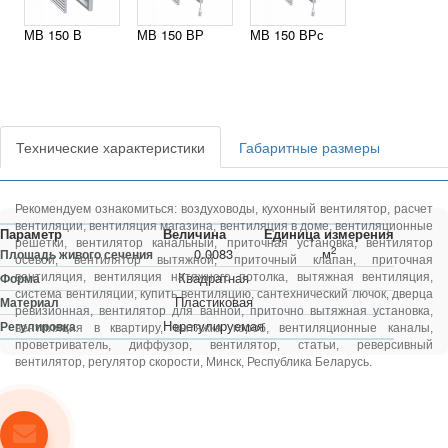
МВ 150 В
МВ 150 ВР
МВ 150 ВРс
Технические характеристики
Габаритные размеры
Рекомендуем ознакомиться:
воздуховоды
,
кухонный вентилятор
,
расчет
вентиляции
,
вентиляция магазина
,
вентиляция в доме
,
вентиляционные
Параметр
Величина
Единица измерения
решетки
,
вентилятор канальный
,
приточная установка
,
вентилятор
2
0.0083
м
Площадь живого сечения
осевой
,
вентилятор вытяжной
,
приточный клапан
,
приточная
Квадратная
Форма
вентиляция
,
вентиляция натяжного потолка
,
вытяжная вентиляция
,
система вентиляции
,
купить вентиляцию
,
сантехнический лючок
,
дверца
Пластиковая
Материал
ревизионная
,
вентилятор для ванной
,
приточно вытяжная установка
,
Нерегулируемая
Регулировка
вентиляция в квартиру
,
вытяжка короб
,
вентиляционные каналы
,
проветриватель
,
диффузор
,
вентилятор
,
статьи
,
реверсивный
вентилятор
,
регулятор скорости
, Минск, Республика Беларусь.