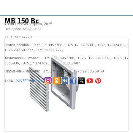
МВ 150 Вс
© ОДО «Семь ветров», 2025
Все права защищены
УНП 190374770
Отдел продаж: +375 17 3957788, +375 17 3705081, +375 17 3747028,
+375 29 1507777, +375 29 5687777
Технический отдел: +375 17 3957788, +375 17 3705081, +375 17
3506936, +375 17 3747028, +375 33 3017687
Фирменный магазин: +375 17 395 77 88, +375 29 685 69 50
e-mail:
torg@7vetrov.by