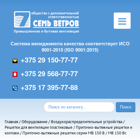
Toggle
navigation
Система менеджмента качества соответствует ИСО
9001-2015 (ISO 9001:2015)
+375 29 150-77-77
+375 29 568-77-77
+375 17 395-77-88
Главная
/
Оборудование
/
Воздухораспределительные устройства
/
Решетки для вентиляции пластиковые
/
Приточно-вытяжные решетки и
колпаки
/
Приточно-вытяжные решетки серии МВ 150 В
/ МВ 150 Вс