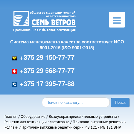
Toggle
navigation
Система менеджмента качества соответствует ИСО
9001-2015 (ISO 9001:2015)
+375 29 150-77-77
+375 29 568-77-77
+375 17 395-77-88
Главная
/
Оборудование
/
Воздухораспределительные устройства
/
Решетки для вентиляции пластиковые
/
Приточно-вытяжные решетки и
колпаки
/
Приточно-вытяжные решетки серии МВ 121
/ МВ 121 ВНР