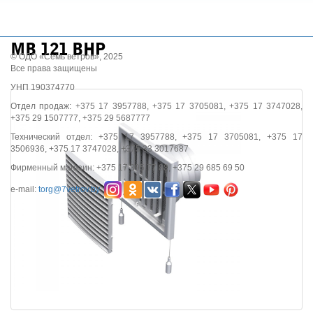
МВ 121 ВНР
© ОДО «Семь ветров», 2025
Все права защищены
УНП 190374770
Отдел продаж: +375 17 3957788, +375 17 3705081, +375 17 3747028,
+375 29 1507777, +375 29 5687777
Технический отдел: +375 17 3957788, +375 17 3705081, +375 17
3506936, +375 17 3747028, +375 33 3017687
Фирменный магазин: +375 17 395 77 88, +375 29 685 69 50
e-mail:
torg@7vetrov.by