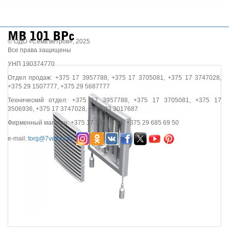
МВ 101 ВРс
© ОДО «Семь ветров», 2025
Все права защищены
УНП 190374770
Отдел продаж: +375 17 3957788, +375 17 3705081, +375 17 3747028,
+375 29 1507777, +375 29 5687777
Технический отдел: +375 17 3957788, +375 17 3705081, +375 17
3506936, +375 17 3747028, +375 33 3017687
Фирменный магазин: +375 17 395 77 88, +375 29 685 69 50
e-mail:
torg@7vetrov.by