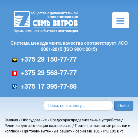
Toggle
navigation
Система менеджмента качества соответствует ИСО
9001-2015 (ISO 9001:2015)
+375 29 150-77-77
+375 29 568-77-77
+375 17 395-77-88
Главная
/
Оборудование
/
Воздухораспределительные устройства
/
Решетки для вентиляции пластиковые
/
Приточно-вытяжные решетки и
колпаки
/
Приточно-вытяжные решетки серии МВ 101
/ МВ 101 ВРс