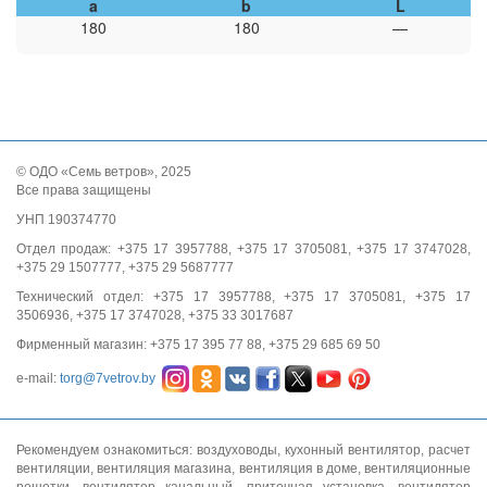
a
b
L
180
180
—
© ОДО «Семь ветров», 2025
Все права защищены
УНП 190374770
Отдел продаж: +375 17 3957788, +375 17 3705081, +375 17 3747028,
+375 29 1507777, +375 29 5687777
Технический отдел: +375 17 3957788, +375 17 3705081, +375 17
3506936, +375 17 3747028, +375 33 3017687
Фирменный магазин: +375 17 395 77 88, +375 29 685 69 50
e-mail:
torg@7vetrov.by
Рекомендуем ознакомиться:
воздуховоды
,
кухонный вентилятор
,
расчет
вентиляции
,
вентиляция магазина
,
вентиляция в доме
,
вентиляционные
решетки
,
вентилятор канальный
,
приточная установка
,
вентилятор