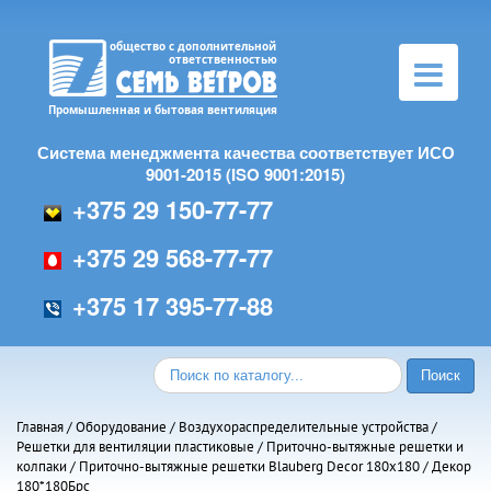
Toggle
navigation
Система менеджмента качества соответствует ИСО
9001-2015 (ISO 9001:2015)
+375 29 150-77-77
+375 29 568-77-77
+375 17 395-77-88
Главная
/
Оборудование
/
Воздухораспределительные устройства
/
Решетки для вентиляции пластиковые
/
Приточно-вытяжные решетки и
колпаки
/
Приточно-вытяжные решетки Blauberg Decor 180x180
/ Декор
180*180Брс