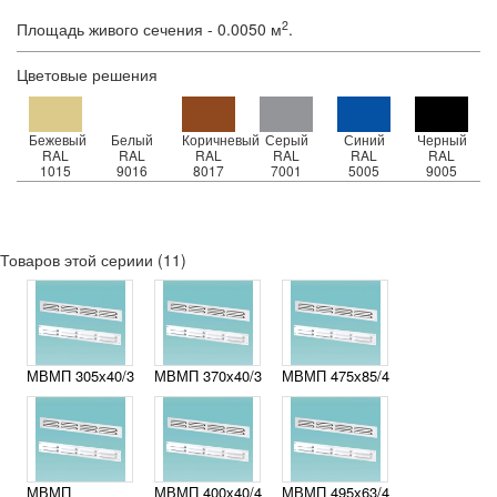
2
Площадь живого сечения - 0.0050 м
.
Цветовые решения
Бежевый
Белый
Коричневый
Серый
Синий
Черный
RAL
RAL
RAL
RAL
RAL
RAL
1015
9016
8017
7001
5005
9005
Товаров этой сериии (11)
МВМП 305х40/3
МВМП 370х40/3
МВМП 475х85/4
МВМП
МВМП 400х40/4
МВМП 495х63/4