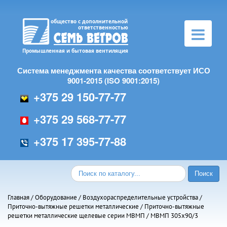
Toggle
navigation
Система менеджмента качества соответствует ИСО
9001-2015 (ISO 9001:2015)
+375 29 150-77-77
+375 29 568-77-77
+375 17 395-77-88
Главная
/
Оборудование
/
Воздухораспределительные устройства
/
Приточно-вытяжные решетки металлические
/
Приточно-вытяжные
решетки металлические щелевые серии МВMП
/ МВМП 305х90/3