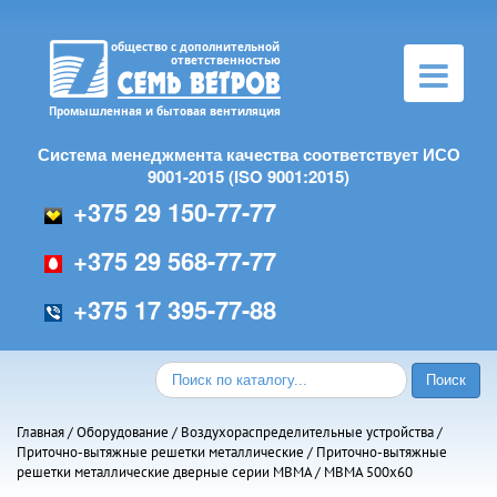
Toggle
navigation
Система менеджмента качества соответствует ИСО
9001-2015 (ISO 9001:2015)
+375 29 150-77-77
+375 29 568-77-77
+375 17 395-77-88
Главная
/
Оборудование
/
Воздухораспределительные устройства
/
Приточно-вытяжные решетки металлические
/
Приточно-вытяжные
решетки металлические дверные серии МВМА
/ МВМА 500х60