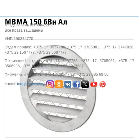
МВМА 150 бВн Ал
© ОДО «Семь ветров», 2025
Все права защищены
УНП 190374770
Отдел продаж: +375 17 3957788, +375 17 3705081, +375 17 3747028,
+375 29 1507777, +375 29 5687777
Технический отдел: +375 17 3957788, +375 17 3705081, +375 17
3506936, +375 17 3747028, +375 33 3017687
Фирменный магазин: +375 17 395 77 88, +375 29 685 69 50
e-mail:
torg@7vetrov.by