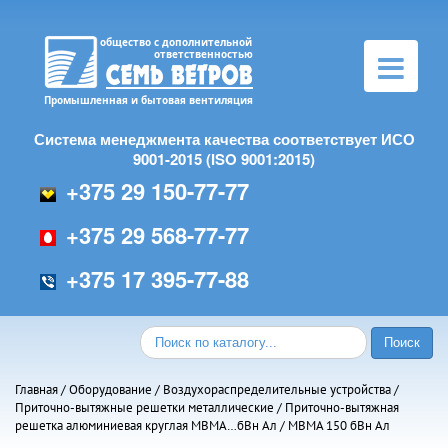
Toggle
navigation
Система менеджмента качества соответствует ИСО
9001-2015 (ISO 9001:2015)
+375 29 150-77-77
+375 29 568-77-77
+375 17 395-77-88
Главная
/
Оборудование
/
Воздухораспределительные устройства
/
Приточно-вытяжные решетки металлические
/
Приточно-вытяжная
решетка алюминиевая круглая МВМА…бВн Ал
/ МВМА 150 бВн Ал