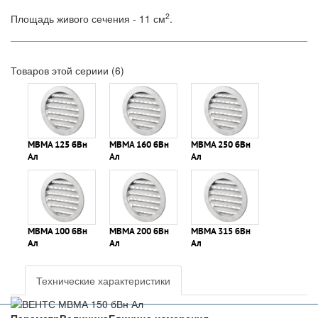
2
Площадь живого сечения - 11 см
.
Товаров этой сериии (6)
МВМА 125 бВн
МВМА 160 бВн
МВМА 250 бВн
Ал
Ал
Ал
МВМА 100 бВн
МВМА 200 бВн
МВМА 315 бВн
Ал
Ал
Ал
Технические характеристики