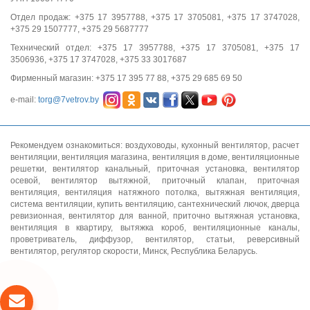
Отдел продаж: +375 17 3957788, +375 17 3705081, +375 17 3747028,
+375 29 1507777, +375 29 5687777
Технический отдел: +375 17 3957788, +375 17 3705081, +375 17
3506936, +375 17 3747028, +375 33 3017687
Фирменный магазин: +375 17 395 77 88, +375 29 685 69 50
e-mail:
torg@7vetrov.by
Рекомендуем ознакомиться:
воздуховоды
,
кухонный вентилятор
,
расчет
вентиляции
,
вентиляция магазина
,
вентиляция в доме
,
вентиляционные
решетки
,
вентилятор канальный
,
приточная установка
,
вентилятор
осевой
,
вентилятор вытяжной
,
приточный клапан
,
приточная
вентиляция
,
вентиляция натяжного потолка
,
вытяжная вентиляция
,
система вентиляции
,
купить вентиляцию
,
сантехнический лючок
,
дверца
ревизионная
,
вентилятор для ванной
,
приточно вытяжная установка
,
вентиляция в квартиру
,
вытяжка короб
,
вентиляционные каналы
,
проветриватель
,
диффузор
,
вентилятор
,
статьи
,
реверсивный
вентилятор
,
регулятор скорости
, Минск, Республика Беларусь.