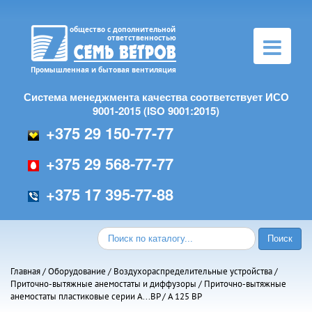
Toggle
navigation
Система менеджмента качества соответствует ИСО
9001-2015 (ISO 9001:2015)
+375 29 150-77-77
+375 29 568-77-77
+375 17 395-77-88
Главная
/
Оборудование
/
Воздухораспределительные устройства
/
Приточно-вытяжные анемостаты и диффузоры
/
Приточно-вытяжные
анемостаты пластиковые серии А...ВР
/ А 125 ВР