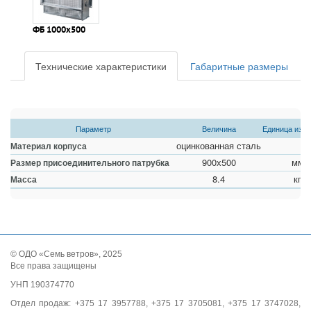
ФБ 1000х500
Технические характеристики
Габаритные размеры
Параметр
Величина
Единица изм
оцинкованная сталь
Материал корпуса
900х500
мм
Размер присоединительного патрубка
8.4
кг
Масса
© ОДО «Семь ветров», 2025
Все права защищены
УНП 190374770
Отдел продаж: +375 17 3957788, +375 17 3705081, +375 17 3747028,