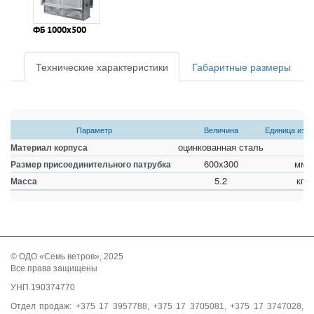
ФБ 1000х500
Технические характеристики
Габаритные размеры
Параметр
Величина
Единица изм
оцинкованная сталь
Материал корпуса
600х300
мм
Размер присоединительного патрубка
5.2
кг
Масса
© ОДО «Семь ветров», 2025
Все права защищены
УНП 190374770
Отдел продаж: +375 17 3957788, +375 17 3705081, +375 17 3747028,