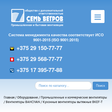
Toggle
navigation
Система менеджмента качества соответствует ИСО
9001-2015 (ISO 9001:2015)
+375 29 150-77-77
+375 29 568-77-77
+375 17 395-77-88
Главная
/
Оборудование
/
Промышленные и коммерческие вентиляторы
/
Вентиляторы BAHCIVAN
/ Кухонные вентиляторы вытяжные BKEF-T