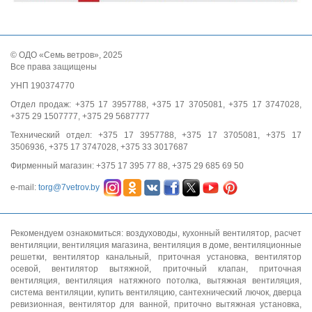
© ОДО «Семь ветров», 2025
Все права защищены
УНП 190374770
Отдел продаж: +375 17 3957788, +375 17 3705081, +375 17 3747028,
+375 29 1507777, +375 29 5687777
Технический отдел: +375 17 3957788, +375 17 3705081, +375 17
3506936, +375 17 3747028, +375 33 3017687
Фирменный магазин: +375 17 395 77 88, +375 29 685 69 50
e-mail:
torg@7vetrov.by
Рекомендуем ознакомиться:
воздуховоды
,
кухонный вентилятор
,
расчет
вентиляции
,
вентиляция магазина
,
вентиляция в доме
,
вентиляционные
решетки
,
вентилятор канальный
,
приточная установка
,
вентилятор
осевой
,
вентилятор вытяжной
,
приточный клапан
,
приточная
вентиляция
,
вентиляция натяжного потолка
,
вытяжная вентиляция
,
система вентиляции
,
купить вентиляцию
,
сантехнический лючок
,
дверца
ревизионная
,
вентилятор для ванной
,
приточно вытяжная установка
,