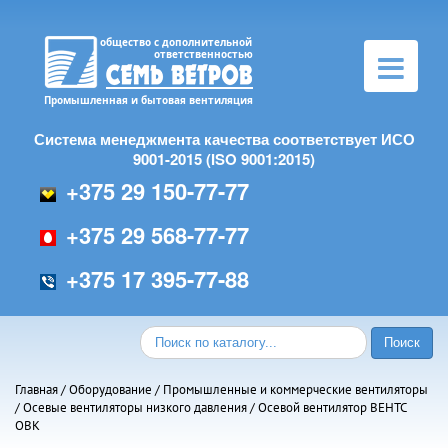
Toggle
navigation
Система менеджмента качества соответствует ИСО
9001-2015 (ISO 9001:2015)
+375 29 150-77-77
+375 29 568-77-77
+375 17 395-77-88
Главная
/
Оборудование
/
Промышленные и коммерческие вентиляторы
/
Осевые вентиляторы низкого давления
/ Осевой вентилятор ВЕНТС
ОВК