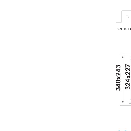
Те
Решетк